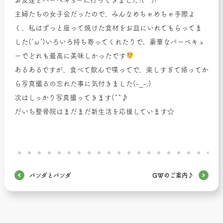
お友達とバーベキューに行ってきました!(^^)!
主婦たちの女子会だったので、みんなめちゃめちゃ手際よ
く、私はずっと座って焼けた食材をお皿にいれてもらってま
した(‘ω’)いろいろ持ち寄ってくれたりで、豪華なバーベキュ
ーでどれも最高に美味しかったです
あるあるですが、食べて飲んで喋ってで、楽しすぎて帰ってか
ら写真撮るの忘れた事に気付きました(-_-;)
次はしっかり写真撮ってきます(^^♪
だいち整骨院はまだまだ新生活を応援しています☆
パンダとパンダ
GWのご案内♪